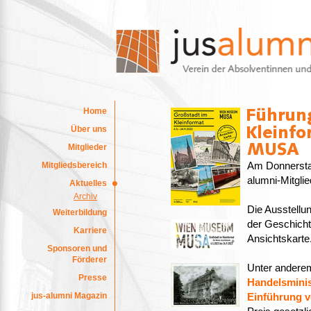
Home
Über uns
Mitglieder
Mitgliedsbereich
Am Donnerstag,
alumni-Mitgl
Aktuelles
Archiv
Die Ausstellu
Weiterbildung
der Geschicht
Karriere
Ansichtskarte
Sponsoren und
Förderer
Unter andere
Presse
Handelsminis
jus-alumni Magazin
Einführung 