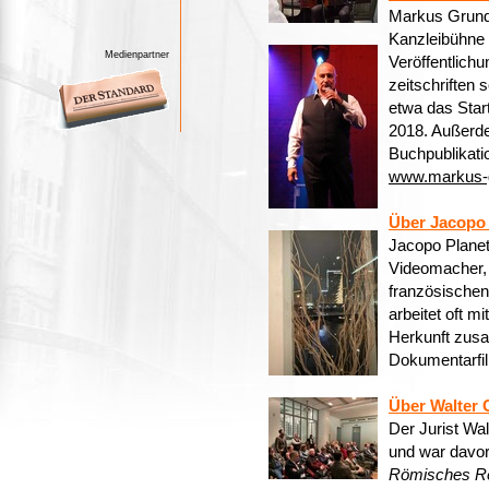
Markus Grundtn
Kanzleibühne u
Medienpartner
Veröffentlich
zeitschriften 
etwa das Star
2018. Außerde
Buchpublikati
www.markus-g
Über Jacopo 
Jacopo Planet 
Videomacher, 
französischen
arbeitet oft m
Herkunft zus
Dokumentarfil
Über Walter 
Der Jurist Wa
und war davor
Römisches R