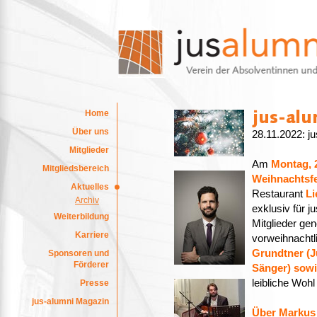
Home
Über uns
28.11.2022: j
Mitglieder
Am
Montag, 
Mitgliedsbereich
Weihnachtsfe
Aktuelles
Restaurant
Li
Archiv
exklusiv für j
Weiterbildung
Mitglieder ge
Karriere
vorweihnachtl
Grundtner (Ju
Sponsoren und
Förderer
Sänger) sowi
leibliche Wohl
Presse
jus-alumni Magazin
Über Markus