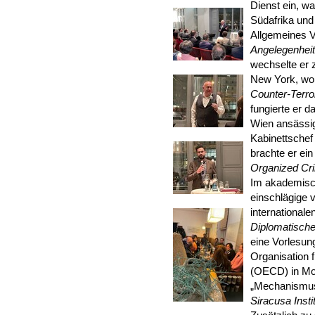
Dienst ein, w
Südafrika und 
Allgemeines V
Angelegenhei
wechselte er 
New York, wo 
Counter-Terr
fungierte er d
Wien ansäss
Kabinettschef
brachte er ein
Organized Cr
Im akademisch
einschlägige 
internationale
Diplomatisch
eine Vorlesun
Organisation 
(OECD) in Mon
„Mechanismus 
Siracusa Inst