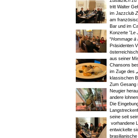
Zusätzlich zu 
tritt Walter G
im Jazzclub
am französisch
Bar und im Ca
Konzerte "
Le 
“
Hommage à M
Präsidenten Vl
österreichisc
aus seiner Mi
Chansons best
im Zuge des „
klassischen 
Zum Gesang st
Neugier herau
andere lohnen
Die Eingebun
Langstreckenf
seine seit sei
vorhandene Li
entwickelte s
brasilianisch