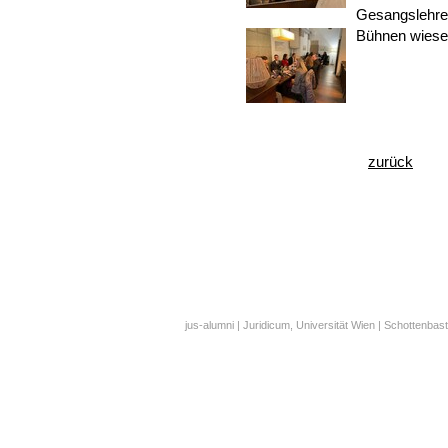
Gesangslehrer
Bühnen wiese
zurück
jus-alumni | Juridicum, Universität Wien | Schottenbast