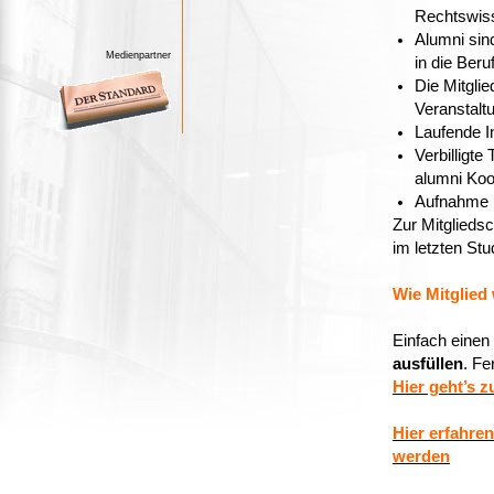
Rechtswis
Alumni sin
Medienpartner
in die Beru
Die Mitgli
Veranstalt
Laufende I
Verbilligte
alumni Koo
Aufnahme u
Zur Mitglieds
im letzten Stu
Wie Mitglied
Einfach einen
ausfüllen
. Fer
Hier geht’s z
Hier erfahren
werden