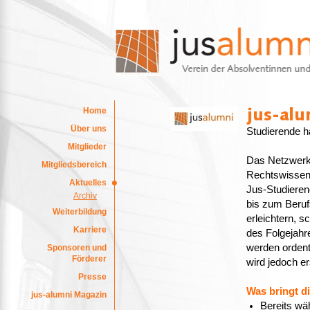
Home
Über uns
Studierende h
Mitglieder
Das Netzwerk
Mitgliedsbereich
Rechtswissens
Aktuelles
Jus-Studierend
Archiv
bis zum Beruf
Weiterbildung
erleichtern, 
Karriere
des Folgejahr
werden ordentl
Sponsoren und
Förderer
wird jedoch e
Presse
Was bringt di
jus-alumni Magazin
Bereits wä