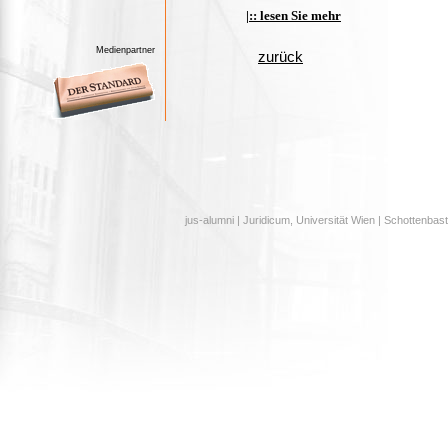
|:: lesen Sie mehr
Medienpartner
zurück
jus-alumni | Juridicum, Universität Wien | Schottenbast