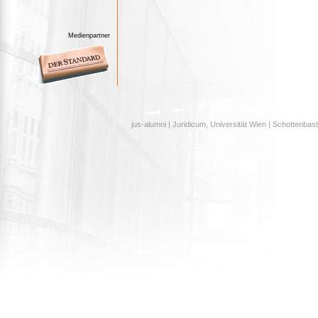
Medienpartner
jus-alumni | Juridicum, Universität Wien | Schottenbast