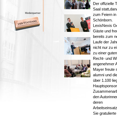
Der offizielle
Saal statt,da
Medienpartner
zum Feiern in
Schönborn.
LexisNexis Ge
Gäste und fr
bereits zum n
Laufe der Jah
nicht nur zu 
zu einer gute
Recht- und Wi
angenehmer At
Mayer freute s
alumni und die
über 1.100 lie
Hauptsponsor 
Zusammenarbei
den Autorinne
deren
Arbeitseinsatz
Sie gratuliert