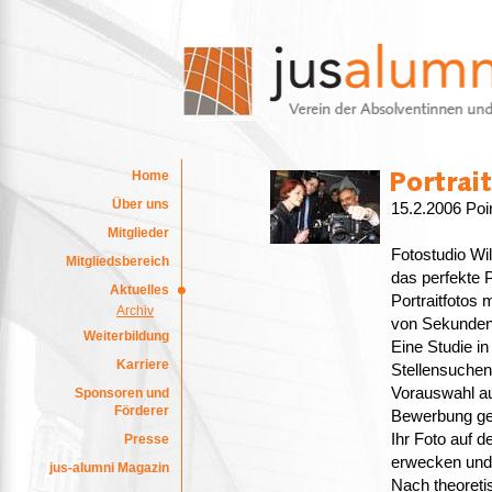
Home
Über uns
15.2.2006 Poir
Mitglieder
Fotostudio Wil
Mitgliedsbereich
das perfekte P
Aktuelles
Portraitfotos
Archiv
von Sekunden 
Weiterbildung
Eine Studie in
Karriere
Stellensuchen
Vorauswahl au
Sponsoren und
Förderer
Bewerbung ge
Ihr Foto auf 
Presse
erwecken und P
jus-alumni Magazin
Nach theoreti