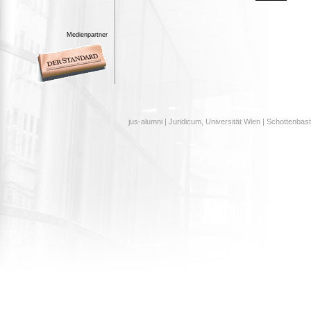
Medienpartner
jus-alumni | Juridicum, Universität Wien | Schottenbast