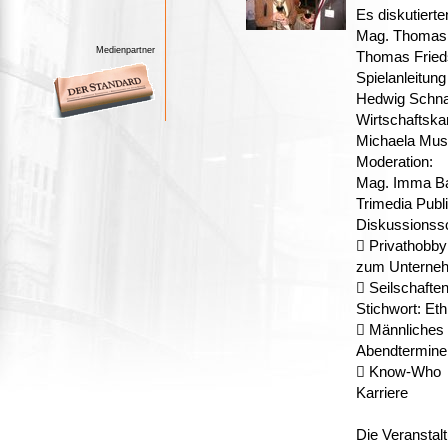
Es diskutierte
Mag. Thomas 
Medienpartner
Thomas Fried
Spielanleitung
Hedwig Schnab
Wirtschaftsk
Michaela Musc
Moderation:
Mag. Imma Bau
Trimedia Publi
Diskussionss
 Privathobby
zum Unterneh
 Seilschafte
Stichwort: Et
 Männliches 
Abendtermine,
 Know-Who v
Karriere
Die Veranstal