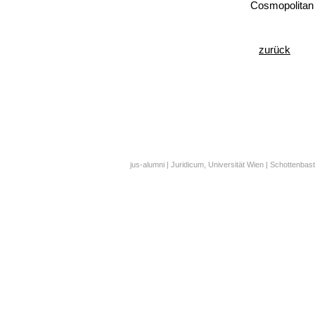
Cosmopolitan 
zurück
jus-alumni | Juridicum, Universität Wien | Schottenbast