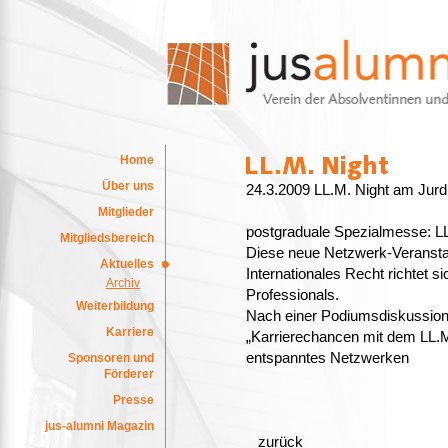
Home
Über uns
24.3.2009 LL.M. Night am Jur
Mitglieder
postgraduale Spezialmesse: LL
Mitgliedsbereich
Diese neue Netzwerk-Veranstal
Aktuelles
Internationales Recht richtet 
Archiv
Professionals.
Weiterbildung
Nach einer Podiumsdiskussion 
Karriere
„Karrierechancen mit dem LL.M.-
entspanntes Netzwerken
Sponsoren und
Förderer
Presse
jus-alumni Magazin
zurück