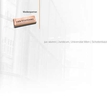
Medienpartner
jus-alumni | Juridicum, Universität Wien | Schottenbast