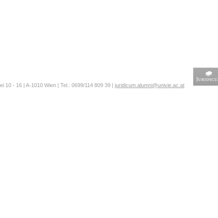
ei 10 - 16 | A-1010 Wien | Tel.: 0699/114 809 39 |
juridicum.alumni@univie.ac.at