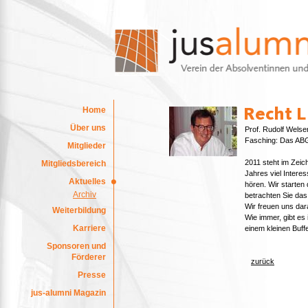
Home
Über uns
Prof. Rudolf Welse
Fasching: Das AB
Mitglieder
2011 steht im Zei
Mitgliedsbereich
Jahres viel Inter
Aktuelles
hören. Wir starten
Archiv
betrachten Sie das
Wir freuen uns dar
Weiterbildung
Wie immer, gibt es
Karriere
einem kleinen Buffe
Sponsoren und
Förderer
zurück
Presse
jus-alumni Magazin