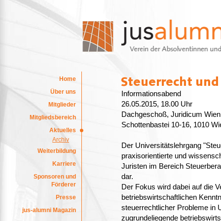
Home
Über uns
Informationsabend
26.05.2015, 18.00 Uhr
Mitglieder
Dachgeschoß, Juridicum Wien
Mitgliedsbereich
Schottenbastei 10-16, 1010 Wi
Aktuelles
Archiv
Der Universitätslehrgang "Ste
Weiterbildung
praxisorientierte und wissensch
Karriere
Juristen im Bereich Steuerbera
dar.
Sponsoren und
Förderer
Der Fokus wird dabei auf die 
betriebswirtschaftlichen Kenntn
Presse
steuerrechtlicher Probleme in 
jus-alumni Magazin
zugrundeliegende betriebswirt